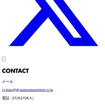
CONTACT
メール
vr-base@dynamoamusement.co.jp
電話（FUKUOKA）